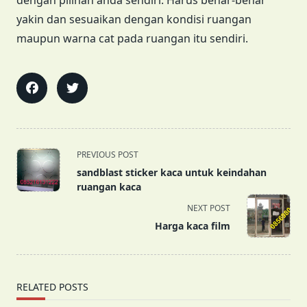
dengan pilihan anda sendiri. Harus benar-benar
yakin dan sesuaikan dengan kondisi ruangan
maupun warna cat pada ruangan itu sendiri.
<span
PREVIOUS POST
class="nav-
sandblast sticker kaca untuk keindahan
subtitle
ruangan kaca
screen-
NEXT POST
reader-
Harga kaca film
text">Page</span>
RELATED POSTS