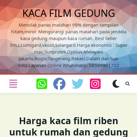
Skip
KACA FILM GEDUNG
to
content
Menolak panas matahari 99% dengan tampilan
hitam,miror. Mengurangi panas matahari pada jendela
kaca gedung maupun kaca rumah. Best Seller
3m,LLumigard,vkool,Solargard.Harga ekonomis : Super
max,Sunprotek,Optilux.Melayani
Jakarta,Bogor,Tangerang,Bekasi.Dalam dan luar
kota.Layanan Online Whatshapp: 08569801722
Harga kaca film riben
untuk rumah dan gedung